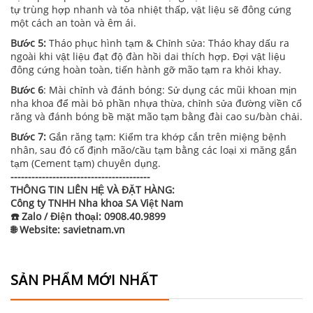
tự trùng hợp nhanh và tỏa nhiệt thấp, vật liệu sẽ đông cứng
một cách an toàn và êm ái.
Bước 5:
Tháo phục hình tạm & Chỉnh sửa: Tháo khay dấu ra
ngoài khi vật liệu đạt độ đàn hồi dai thích hợp. Đợi vật liệu
đông cứng hoàn toàn, tiến hành gỡ mão tạm ra khỏi khay.
Bước 6
: Mài chỉnh và đánh bóng: Sử dụng các mũi khoan mịn
nha khoa để mài bỏ phần nhựa thừa, chỉnh sửa đường viền cổ
răng và đánh bóng bề mặt mão tạm bằng đài cao su/bàn chải.
Bước 7:
Gắn răng tạm: Kiểm tra khớp cắn trên miệng bệnh
nhân, sau đó cố định mão/cầu tạm bằng các loại xi măng gắn
tạm (Cement tạm) chuyên dụng.
----------------------------------------
THÔNG TIN LIÊN HỆ VÀ ĐẶT HÀNG:
Công ty TNHH Nha khoa SA Việt Nam
☎️ Zalo / Điện thoại: 0908.40.9899
🌐 Website: savietnam.vn
SẢN PHẨM MỚI NHẤT