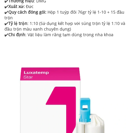
✔️
Thương hiệu
: DMG
✔️
Xuất xứ:
Đức
✔️
Quy cách đóng gói:
Hộp 1 tuýp đôi 76gr tỷ lệ 1-10 + 15 đầu
trộn
✔️
Tỷ lệ trộn
: 1:10 (Sử dụng kết hợp với súng trộn tỷ lệ 1:10 và
đầu trộn màu xanh chuyên dụng)
✔️
Chỉ định
: Vật liệu làm răng tạm dùng trong nha khoa