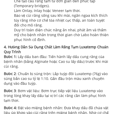
Chế tạo cầu răng tạm từ đơn giản đến phức tạp
(Temporary bridges).
Làm Onlay, Inlay hoặc Veneer tạm thời.
Bảo vệ cùi răng sống sau khi mài, ngăn ngừa kích thích
tủy răng nhờ cơ chế tỏa nhiệt cực thấp, an toàn tuyệt
đối cho mô răng.
Duy trì toàn diện chức năng ăn nhai, phát âm và thẩm
mỹ cho bệnh nhân trong thời gian chờ Labo hoàn thiện
phục hình cố định.
4. Hướng Dẫn Sử Dụng Chất Làm Răng Tạm Luxatemp Chuẩn
Quy Trình
Bước 1:
Lấy dấu ban đầu: Tiến hành lấy dấu cung răng của
bệnh nhân (bằng Alginate hoặc Cao su lấy dấu) trước khi mài
cùi răng.
Bước 2
: Chuẩn bị súng trộn: Lắp tuýp đôi Luxatemp (76g) vào
súng bắn cao su tỷ lệ 1:10. Gắn đầu trộn màu xanh chuyên
dụng vào đầu tuýp.
Bước 3
: Bơm vật liệu: Bơm trực tiếp vật liệu Luxatemp vào
trong lòng khay lấy dấu tại vị trí các răng cần làm phục hình
tạm thời.
Bước 4:
Đặt vào miệng bệnh nhân: Đưa khay dấu đã chứa vật
liệu úp khớp vào cùi răng trên miệng bệnh nhân. Nhờ cơ chế