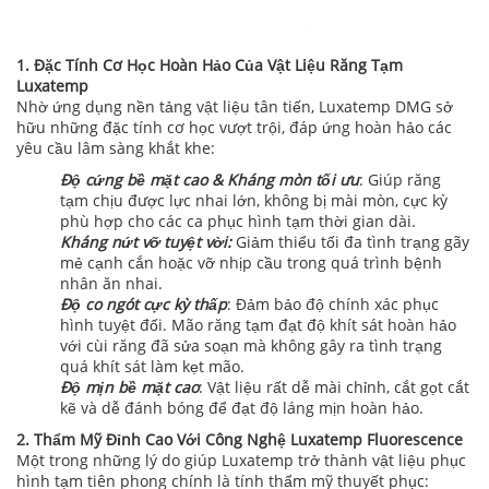
1. Đặc Tính Cơ Học Hoàn Hảo Của Vật Liệu Răng Tạm
Luxatemp
Nhờ ứng dụng nền tảng vật liệu tân tiến, Luxatemp DMG sở
hữu những đặc tính cơ học vượt trội, đáp ứng hoàn hảo các
yêu cầu lâm sàng khắt khe:
Độ cứng bề mặt cao & Kháng mòn tối ưu
: Giúp răng
tạm chịu được lực nhai lớn, không bị mài mòn, cực kỳ
phù hợp cho các ca phục hình tạm thời gian dài.
Kháng nứt vỡ tuyệt vời:
Giảm thiểu tối đa tình trạng gãy
mẻ cạnh cắn hoặc vỡ nhịp cầu trong quá trình bệnh
nhân ăn nhai.
Độ co ngót cực kỳ thấp
: Đảm bảo độ chính xác phục
hình tuyệt đối. Mão răng tạm đạt độ khít sát hoàn hảo
với cùi răng đã sửa soạn mà không gây ra tình trạng
quá khít sát làm kẹt mão.
Độ mịn bề mặt cao
: Vật liệu rất dễ mài chỉnh, cắt gọt cắt
kẽ và dễ đánh bóng để đạt độ láng mịn hoàn hảo.
2. Thẩm Mỹ Đỉnh Cao Với Công Nghệ Luxatemp Fluorescence
Một trong những lý do giúp Luxatemp trở thành vật liệu phục
hình tạm tiên phong chính là tính thẩm mỹ thuyết phục: