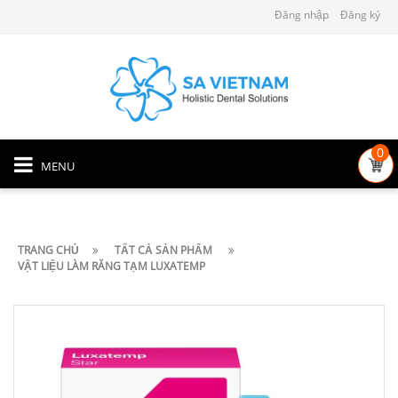
Đăng nhập
Đăng ký
0
MENU
TRANG CHỦ
TẤT CẢ SẢN PHẨM
VẬT LIỆU LÀM RĂNG TẠM LUXATEMP