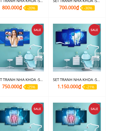
SET TRANH NHA KHOA -SET 61
SET TRANH NHA KHOA -SET 59
800.000₫
700.000₫
-20%
-30%
SALE
SALE
SET TRANH NHA KHOA -SET 56A
SET TRANH NHA KHOA -SET 47B
750.000₫
1.150.000₫
-25%
-21%
SALE
SALE