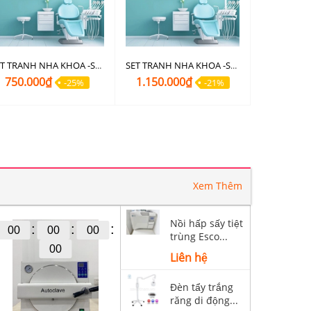
SET TRANH NHA KHOA -SET 44A
SET TRANH NHA KHOA -SET 44B
750.000₫
1.150.000₫
-25%
-21%
Xem Thêm
Nồi hấp sấy tiệt
:
:
:
00
00
00
trùng Esco...
00
Liên hệ
Đèn tẩy trắng
răng di động...