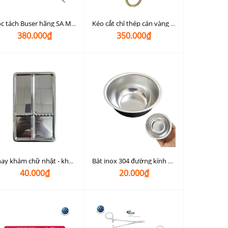
Bóc tách Buser hãng SA Medical ( thép Đức)
Kéo cắt chỉ thép cán vàng Parkistan
380.000₫
350.000₫
Khay khám chữ nhật - khay khám vừa tủ cực tím
Bát inox 304 đường kính 8cm dùng trong nha khoa, spa
40.000₫
20.000₫