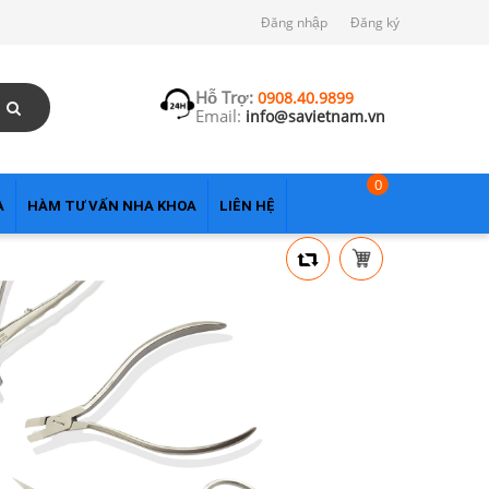
Đăng nhập
Đăng ký
Hỗ Trợ:
0908.40.9899
Email:
info@savietnam.vn
0
A
HÀM TƯ VẤN NHA KHOA
LIÊN HỆ