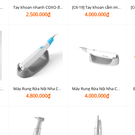
Thiết bị phẫu thuật siêu âm nha khoa 3in1 Coxo C-EXPLORER SG: nhổ răng siêu âm piezotome - cắm implant - phẫu thuật
Tay khoan nhanh COXO đầu mini không đèn CX207-B (H03)
[C6-19] Tay khoan cắm implant không đèn Coxo C6-19 (20:1)
2.500.000₫
4.000.000₫
Bộ kit vặn implant Coxo C-TW2
Máy Rung Rửa Nội Nha COXO Ultra Smart AI
Máy Rung Rửa Nội Nha Coxo Ultra Smart
4.800.000₫
4.000.000₫