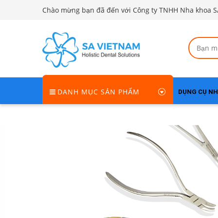
Chào mừng bạn đã đến với Công ty TNHH Nha khoa S
DANH MỤC SẢN PHẨM
DỤNG CỤ N