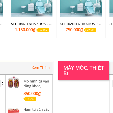
SET TRANH NHA KHOA -SET 47A
SET TRANH NHA KHOA -SET 46B
SET TRANH NHA KHOA -SET 46A
1.150.000₫
750.000₫
-21%
-25%
MÁY MÓC, THIẾT
Xem Thêm
BỊ
Mô hình tư vấn
:
răng khỏe,...
350.000₫
-12%
Hàm tư vấn các