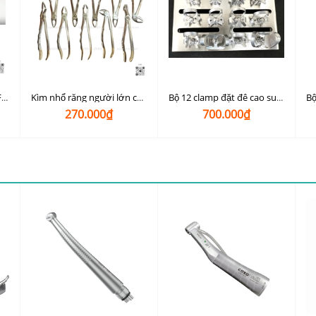
Kìm nhổ răng Extraction Forcep Osung
Kìm nhổ răng người lớn cán vàng Prime
Bộ 12 clamp đặt đê cao su Rockmed
270.000₫
700.000₫