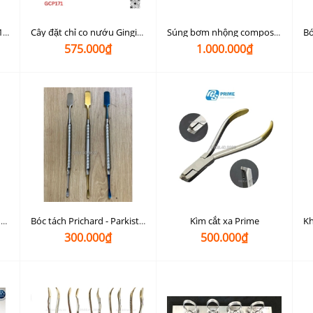
Bẩy răng Osung 4ELLD501 - (LUXATING ELEVATOR)
Cây đặt chỉ co nướu Gingicord packer Osung GCP113, GCP170, GCP171
Súng bơm nhộng composite Cavifil Injector Ivoclar Vivadent (súng bắn nhộng)
575.000₫
1.000.000₫
Kìm cắt xa Prime
Kìm uốn dây De La Rosa - Kìm Delarosa chỉnh nha
Bóc tách Prichard - Parkistan
300.000₫
500.000₫