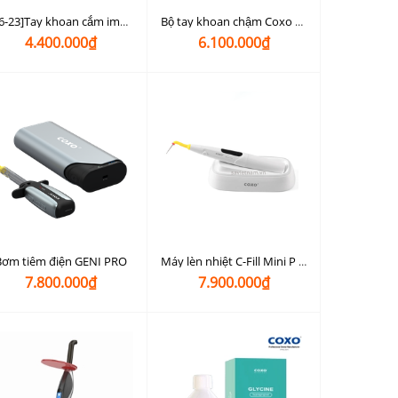
[C6-23]Tay khoan cắm implant không đèn Coxo C6-23 (20:1)
Bộ tay khoan chậm Coxo CX235-E (đường nước trong, đèn led)
4.400.000₫
6.100.000₫
Bơm tiêm điện GENI PRO
Máy lèn nhiệt C-Fill Mini P type (trám bít nội nha)
7.800.000₫
7.900.000₫