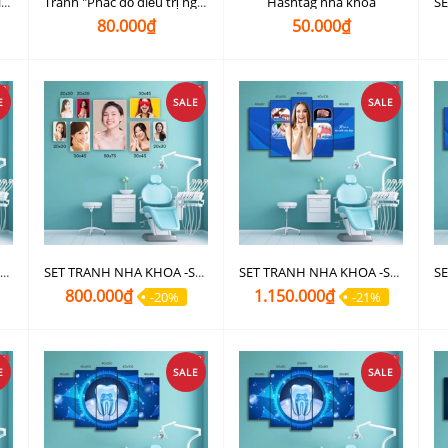
Hashtag nha khoa
Tranh "Hướng dẫn phân loại rác thải y tế"
Tranh "Phác đồ điều trị ngộ độc thuốc tê
80.000₫
50.000₫
E
SALE
SALE
SET TRANH NHA KHOA -SET 58
SET TRANH NHA KHOA -SET 57
SET TRANH NHA KHOA -SET 56B
800.000₫
1.150.000₫
-20%
-21%
E
SALE
SALE