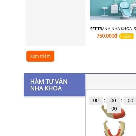
750.000₫
-25%
Xem thêm
HÀM TƯ VẤN
NHA KHOA
:
:
00
00
00
00