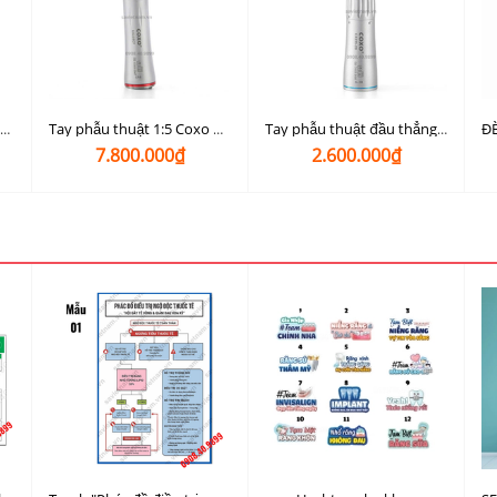
Tay check phẫu thuật 1:4.2 Coxo C7-3 dùng motor điện
Tay phẫu thuật 1:5 Coxo C7-5 dùng motor điện
Tay phẫu thuật đầu thẳng 1:1 S-2B Coxo dùng cho motor điện
7.800.000₫
2.600.000₫