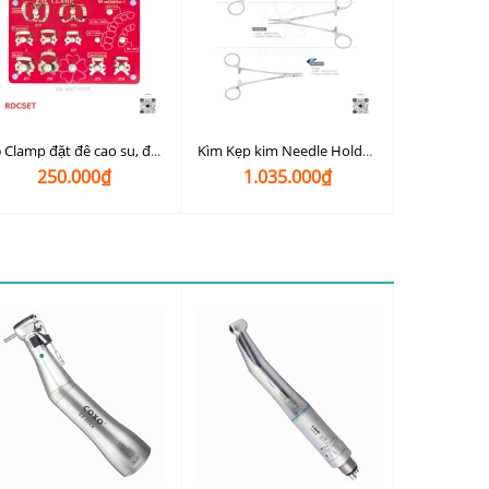
Bộ Clamp đặt đê cao su, đam cao su Osung (Rubber Dam Clamps)
Kìm Kẹp kim Needle Holder Osung
250.000₫
1.035.000₫