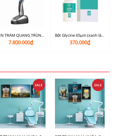
ĐÈN TRÁM QUANG TRÙNG HỢP COXO BD686 HONOR: LED Phổ Rộng, phát hiện sâu răng
Bột Glycine 65µm (xanh lá) dùng cho máy thổi cát
7.800.000₫
370.000₫
SALE
SALE