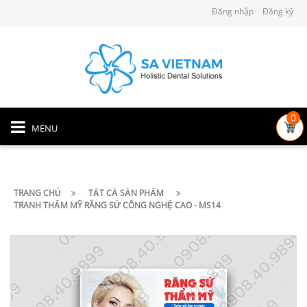
Đăng nhập
Đăng ký
0
MENU
TRANG CHỦ
TẤT CẢ SẢN PHẨM
TRANH THẨM MỸ RĂNG SỨ CÔNG NGHỆ CAO - MS14