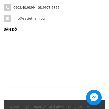
0908.40.9899
-
08.9975.9899
info@savietnam.com
BẢN ĐỒ
© Bản quyền thuộc về Gold River | Cung cấp bởi
Sapo