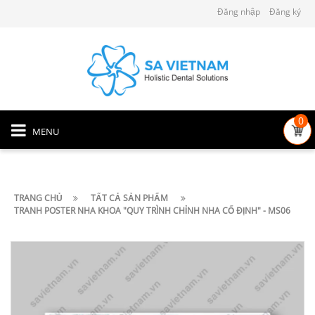
Đăng nhập
Đăng ký
0
MENU
TRANG CHỦ
TẤT CẢ SẢN PHẨM
TRANH POSTER NHA KHOA "QUY TRÌNH CHỈNH NHA CỐ ĐỊNH" - MS06