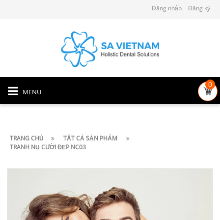
Đăng nhập
Đăng ký
0
MENU
TRANG CHỦ
TẤT CẢ SẢN PHẨM
TRANH NỤ CƯỜI ĐẸP NC03