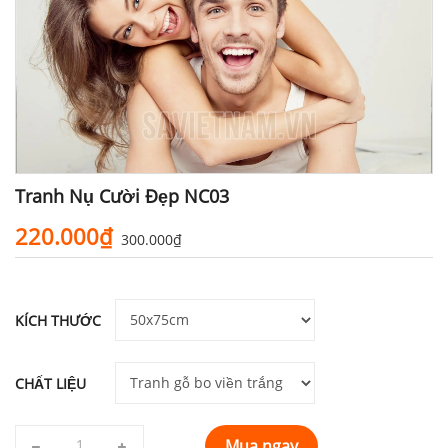
Tranh Nụ Cười Đẹp NC03
220.000₫
300.000₫
KÍCH THƯỚC
CHẤT LIỆU
Mua ngay