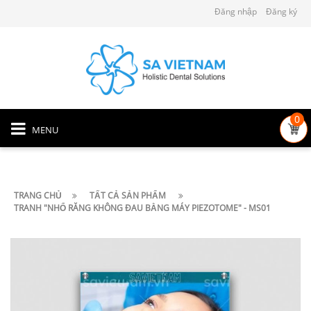
Đăng nhập
Đăng ký
0
MENU
TRANG CHỦ
TẤT CẢ SẢN PHẨM
TRANH "NHỔ RĂNG KHÔNG ĐAU BẰNG MÁY PIEZOTOME" - MS01