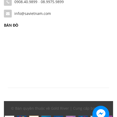
0908.40.9899
-
08.9975.9899
info@savietnam.com
BẢN ĐỒ
© Bản quyền thuộc về Gold River | Cung cấp bởi
Sapo