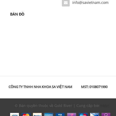
info@savietnam.com
BẢN ĐỒ
CÔNG TY TNHH NHA KHOA SA VIỆT NAM
MST: 0108071990
© Bản quyền thuộc về Gold River | Cung cấp bởi
Sapo