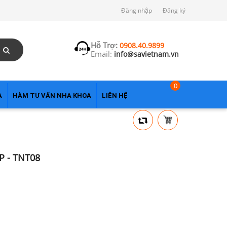
Đăng nhập
Đăng ký
Hỗ Trợ:
0908.40.9899
Email:
info@savietnam.vn
0
A
HÀM TƯ VẤN NHA KHOA
LIÊN HỆ
 - TNT08