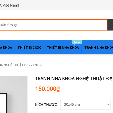
A Việt Nam!
HA KHOA
THIẾT BỊ COXO
THIẾT BỊ NHA KHOA
TRANH NHA KHO
A NGHỆ THUẬT ĐẸP - TNT08
TRANH NHA KHOA NGHỆ THUẬT ĐẸP
150.000₫
KÍCH THƯỚC