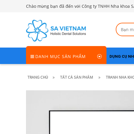
Chào mừng bạn đã đến với Công ty TNHH Nha khoa S
DANH MỤC SẢN PHẨM
DỤNG CỤ N
TRANG CHỦ
TẤT CẢ SẢN PHẨM
TRANH NHA KHO