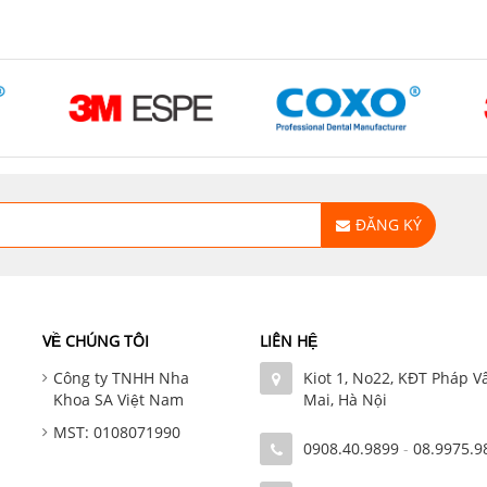
ĐĂNG KÝ
VỀ CHÚNG TÔI
LIÊN HỆ
Công ty TNHH Nha
Kiot 1, No22, KĐT Pháp V
Khoa SA Việt Nam
Mai, Hà Nội
MST: 0108071990
0908.40.9899
-
08.9975.9