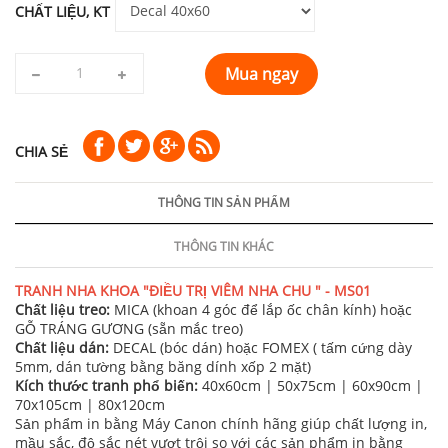
CHẤT LIỆU, KT
Mua ngay
CHIA SẺ
THÔNG TIN SẢN PHẨM
THÔNG TIN KHÁC
TRANH NHA KHOA "ĐIỀU TRỊ VIÊM NHA CHU " - MS01
Chất liệu treo:
MICA (khoan 4 góc để lắp ốc chân kính) hoặc
GỖ TRÁNG GƯƠNG (sẵn mắc treo)
Chất liệu dán:
DECAL (bóc dán) hoặc FOMEX ( tấm cứng dày
5mm, dán tường bằng băng dính xốp 2 mặt)
Kích thước tranh phổ biến:
40x60cm | 50x75cm | 60x90cm |
70x105cm | 80x120cm
Sản phẩm in bằng Máy Canon chính hãng giúp chất lượng in,
mầu sắc, độ sắc nét vượt trội so với các sản phẩm in bằng