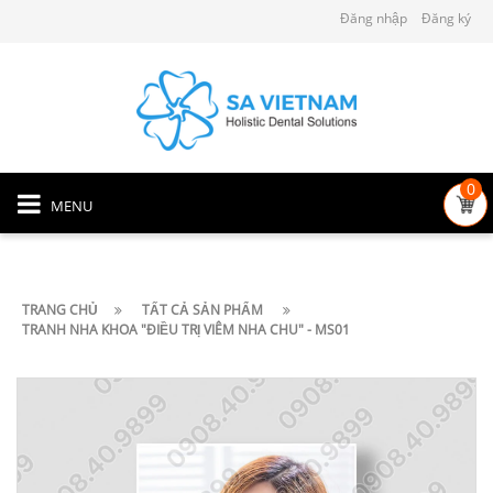
Đăng nhập
Đăng ký
0
MENU
TRANG CHỦ
TẤT CẢ SẢN PHẨM
TRANH NHA KHOA "ĐIỀU TRỊ VIÊM NHA CHU" - MS01