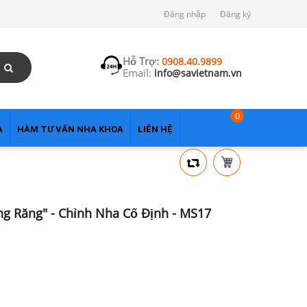
Đăng nhập
Đăng ký
Hỗ Trợ:
0908.40.9899
Email:
info@savietnam.vn
0
A
HÀM TƯ VẤN NHA KHOA
LIÊN HỆ
g Răng" - Chỉnh Nha Cố Định - MS17