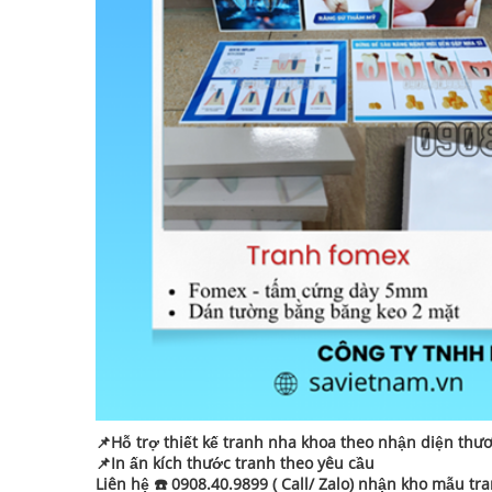
📌Hỗ trợ thiết kế tranh nha khoa theo nhận diện thư
📌In ấn kích thước tranh theo yêu cầu
Liên hệ ☎️ 0908.40.9899 ( Call/ Zalo) nhận kho mẫu tr