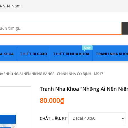
A Việt Nam!
HA KHOA
THIẾT BỊ COXO
THIẾT BỊ NHA KHOA
TRANH NHA KHO
A "NHỮNG AI NÊN NIỀNG RĂNG" - CHỈNH NHA CỐ ĐỊNH - MS17
Tranh Nha Khoa "Những Ai Nên Niền
80.000₫
CHẤT LIỆU, KT