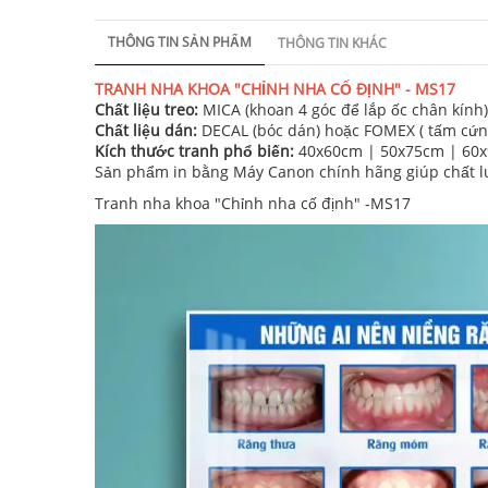
THÔNG TIN SẢN PHẨM
THÔNG TIN KHÁC
TRANH NHA KHOA "CHỈNH NHA CỐ ĐỊNH" - MS17
Chất liệu treo:
MICA (khoan 4 góc để lắp ốc chân kín
Chất liệu dán:
DECAL (bóc dán) hoặc FOMEX ( tấm cứn
Kích thước tranh phổ biến:
40x60cm | 50x75cm | 60x
Sản phẩm in bằng Máy Canon chính hãng giúp chất lượ
Tranh nha khoa "Chỉnh nha cố định" -MS17