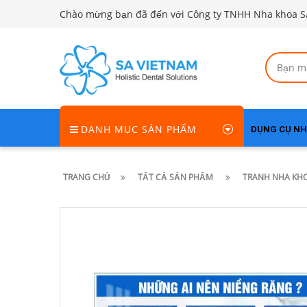
Chào mừng bạn đã đến với Công ty TNHH Nha khoa S
DANH MỤC SẢN PHẨM
DỤNG CỤ N
TRANG CHỦ
TẤT CẢ SẢN PHẨM
TRANH NHA KHO