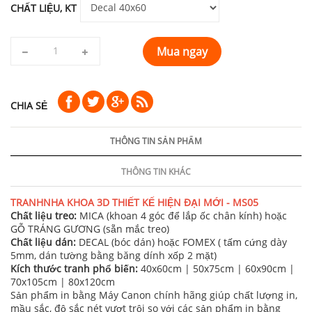
CHẤT LIỆU, KT
Mua ngay
CHIA SẺ
THÔNG TIN SẢN PHẨM
THÔNG TIN KHÁC
TRANHNHA KHOA 3D THIẾT KẾ HIỆN ĐẠI MỚI - MS05
Chất liệu treo:
MICA (khoan 4 góc để lắp ốc chân kính) hoặc
GỖ TRÁNG GƯƠNG (sẵn mắc treo)
Chất liệu dán:
DECAL (bóc dán) hoặc FOMEX ( tấm cứng dày
5mm, dán tường bằng băng dính xốp 2 mặt)
Kích thước tranh phổ biến:
40x60cm | 50x75cm | 60x90cm |
70x105cm | 80x120cm
Sản phẩm in bằng Máy Canon chính hãng giúp chất lượng in,
mầu sắc, độ sắc nét vượt trội so với các sản phẩm in bằng