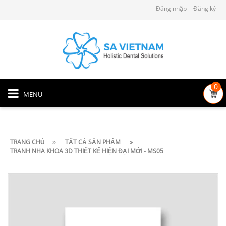
Đăng nhập
Đăng ký
0
MENU
TRANG CHỦ
TẤT CẢ SẢN PHẨM
TRANH NHA KHOA 3D THIẾT KẾ HIỆN ĐẠI MỚI - MS05