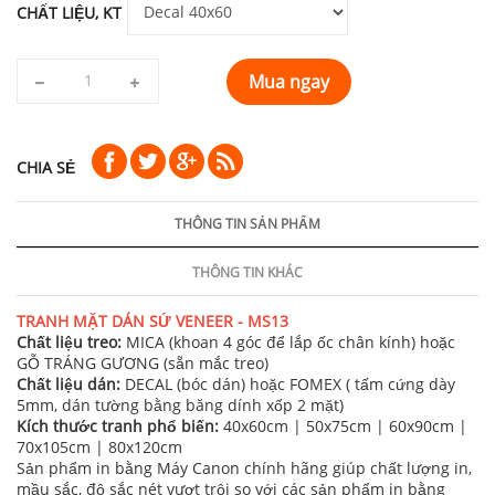
CHẤT LIỆU, KT
Mua ngay
CHIA SẺ
THÔNG TIN SẢN PHẨM
THÔNG TIN KHÁC
TRANH MẶT DÁN SỨ VENEER - MS13
Chất liệu treo:
MICA (khoan 4 góc để lắp ốc chân kính) hoặc
GỖ TRÁNG GƯƠNG (sẵn mắc treo)
Chất liệu dán:
DECAL (bóc dán) hoặc FOMEX ( tấm cứng dày
5mm, dán tường bằng băng dính xốp 2 mặt)
Kích thước tranh phổ biến:
40x60cm | 50x75cm | 60x90cm |
70x105cm | 80x120cm
Sản phẩm in bằng Máy Canon chính hãng giúp chất lượng in,
mầu sắc, độ sắc nét vượt trội so với các sản phẩm in bằng