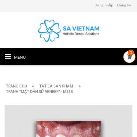
Đăng nhập
Đăng ký
0
MENU
TRANG CHỦ
TẤT CẢ SẢN PHẨM
TRANH "MẶT DÁN SỨ VENEER" - MS13