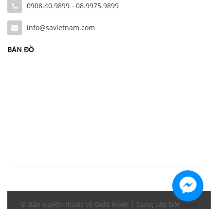
0908.40.9899
-
08.9975.9899
info@savietnam.com
BẢN ĐỒ
© Bản quyền thuộc về Gold River | Cung cấp bởi
Sapo