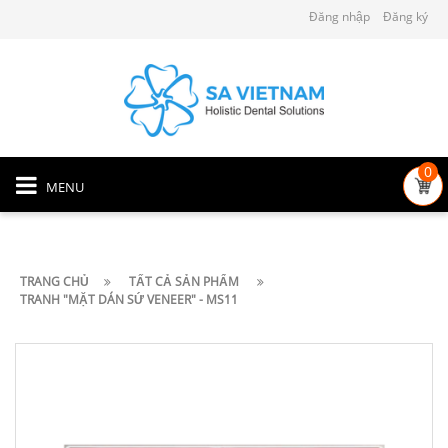
Đăng nhập
Đăng ký
0
MENU
TRANG CHỦ
TẤT CẢ SẢN PHẨM
TRANH "MẶT DÁN SỨ VENEER" - MS11