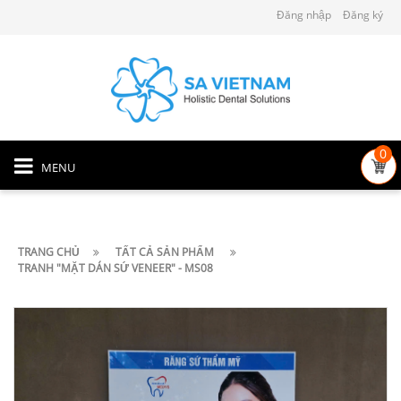
Đăng nhập
Đăng ký
0
MENU
TRANG CHỦ
TẤT CẢ SẢN PHẨM
TRANH "MẶT DÁN SỨ VENEER" - MS08