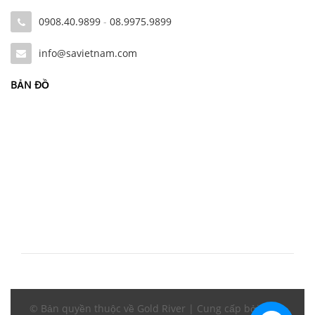
0908.40.9899
-
08.9975.9899
info@savietnam.com
BẢN ĐỒ
© Bản quyền thuộc về Gold River | Cung cấp bởi
Sapo