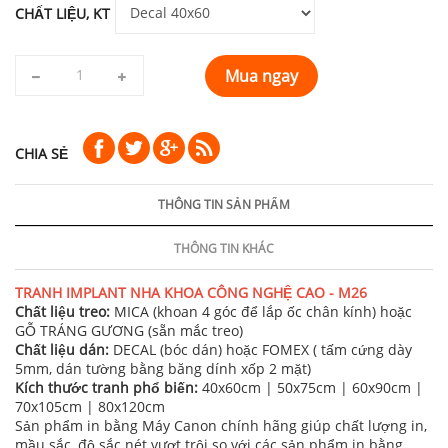
CHẤT LIỆU, KT
Mua ngay
CHIA SẺ
THÔNG TIN SẢN PHẨM
THÔNG TIN KHÁC
TRANH IMPLANT NHA KHOA CÔNG NGHỆ CAO - M26
Chất liệu treo:
MICA (khoan 4 góc để lắp ốc chân kính) hoặc
GỖ TRÁNG GƯƠNG (sẵn mắc treo)
Chất liệu dán:
DECAL (bóc dán) hoặc FOMEX ( tấm cứng dày
5mm, dán tường bằng băng dính xốp 2 mặt)
Kích thước tranh phổ biến:
40x60cm | 50x75cm | 60x90cm |
70x105cm | 80x120cm
Sản phẩm in bằng Máy Canon chính hãng giúp chất lượng in,
mầu sắc, độ sắc nét vượt trội so với các sản phẩm in bằng