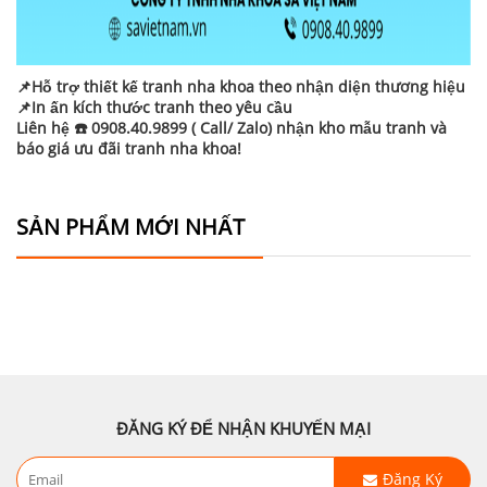
📌Hỗ trợ thiết kế tranh nha khoa theo nhận diện thương hiệu
📌In ấn kích thước tranh theo yêu cầu
Liên hệ ☎️ 0908.40.9899 ( Call/ Zalo) nhận kho mẫu tranh và
báo giá ưu đãi tranh nha khoa!
SẢN PHẨM MỚI NHẤT
ĐĂNG KÝ ĐỂ NHẬN KHUYẾN MẠI
Đăng Ký