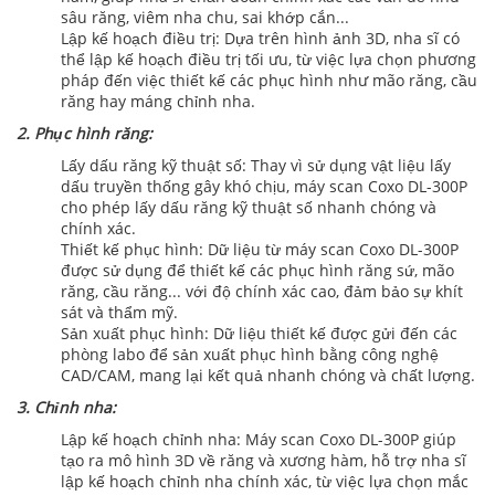
sâu răng, viêm nha chu, sai khớp cắn...
Lập kế hoạch điều trị: Dựa trên hình ảnh 3D, nha sĩ có
thể lập kế hoạch điều trị tối ưu, từ việc lựa chọn phương
pháp đến việc thiết kế các phục hình như mão răng, cầu
răng hay máng chỉnh nha.
2. Phục hình răng:
Lấy dấu răng kỹ thuật số: Thay vì sử dụng vật liệu lấy
dấu truyền thống gây khó chịu, máy scan Coxo DL-300P
cho phép lấy dấu răng kỹ thuật số nhanh chóng và
chính xác.
Thiết kế phục hình: Dữ liệu từ máy scan Coxo DL-300P
được sử dụng để thiết kế các phục hình răng sứ, mão
răng, cầu răng... với độ chính xác cao, đảm bảo sự khít
sát và thẩm mỹ.
Sản xuất phục hình: Dữ liệu thiết kế được gửi đến các
phòng labo để sản xuất phục hình bằng công nghệ
CAD/CAM, mang lại kết quả nhanh chóng và chất lượng.
3. Chỉnh nha:
Lập kế hoạch chỉnh nha: Máy scan Coxo DL-300P giúp
tạo ra mô hình 3D về răng và xương hàm, hỗ trợ nha sĩ
lập kế hoạch chỉnh nha chính xác, từ việc lựa chọn mắc