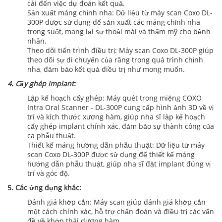
cài đến việc dự đoán kết quả.
Sản xuất máng chỉnh nha: Dữ liệu từ máy scan Coxo DL-
300P được sử dụng để sản xuất các máng chỉnh nha
trong suốt, mang lại sự thoải mái và thẩm mỹ cho bệnh
nhân.
Theo dõi tiến trình điều trị: Máy scan Coxo DL-300P giúp
theo dõi sự di chuyển của răng trong quá trình chỉnh
nha, đảm bảo kết quả điều trị như mong muốn.
4. Cấy ghép implant:
Lập kế hoạch cấy ghép: Máy quét trong miệng COXO
Intra Oral Scanner - DL-300P cung cấp hình ảnh 3D về vị
trí và kích thước xương hàm, giúp nha sĩ lập kế hoạch
cấy ghép implant chính xác, đảm bảo sự thành công của
ca phẫu thuật.
Thiết kế máng hướng dẫn phẫu thuật: Dữ liệu từ máy
scan Coxo DL-300P được sử dụng để thiết kế máng
hướng dẫn phẫu thuật, giúp nha sĩ đặt implant đúng vị
trí và góc độ.
5. Các ứng dụng khác:
Đánh giá khớp cắn: Máy scan giúp đánh giá khớp cắn
một cách chính xác, hỗ trợ chẩn đoán và điều trị các vấn
đề về khớp thái dương hàm.