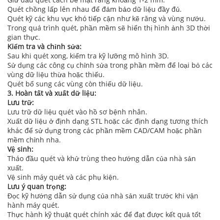
Quét chồng lấp lên nhau để đảm bảo dữ liệu đầy đủ.
Quét kỹ các khu vực khó tiếp cận như kẽ răng và vùng nướu.
Trong quá trình quét, phần mềm sẽ hiển thị hình ảnh 3D thời
gian thực.
Kiểm tra và chỉnh sửa:
Sau khi quét xong, kiểm tra kỹ lưỡng mô hình 3D.
Sử dụng các công cụ chỉnh sửa trong phần mềm để loại bỏ các
vùng dữ liệu thừa hoặc thiếu.
Quét bổ sung các vùng còn thiếu dữ liệu.
3. Hoàn tất và xuất dữ liệu:
Lưu trữ:
Lưu trữ dữ liệu quét vào hồ sơ bệnh nhân.
Xuất dữ liệu ở định dạng STL hoặc các định dạng tương thích
khác để sử dụng trong các phần mềm CAD/CAM hoặc phần
mềm chỉnh nha.
Vệ sinh:
Tháo đầu quét và khử trùng theo hướng dẫn của nhà sản
xuất.
Vệ sinh máy quét và các phụ kiện.
Lưu ý quan trọng:
Đọc kỹ hướng dẫn sử dụng của nhà sản xuất trước khi vận
hành máy quét.
Thực hành kỹ thuật quét chính xác để đạt được kết quả tốt