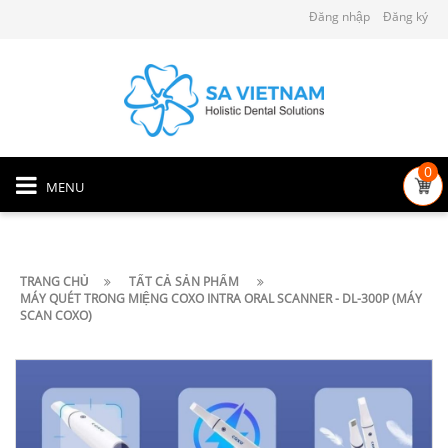
Đăng nhập
Đăng ký
0
MENU
TRANG CHỦ
TẤT CẢ SẢN PHẨM
MÁY QUÉT TRONG MIỆNG COXO INTRA ORAL SCANNER - DL-300P (MÁY
SCAN COXO)