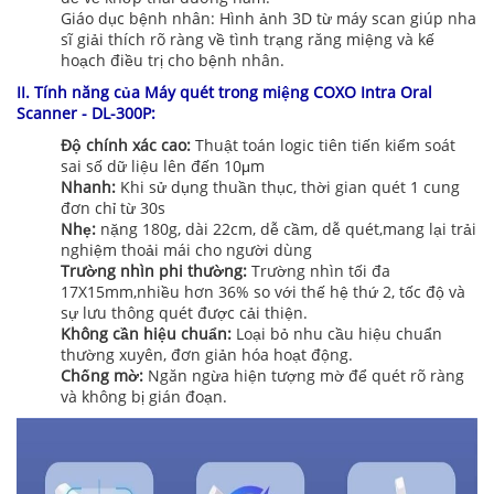
Giáo dục bệnh nhân: Hình ảnh 3D từ máy scan giúp nha
sĩ giải thích rõ ràng về tình trạng răng miệng và kế
hoạch điều trị cho bệnh nhân.
II. Tính năng của Máy quét trong miệng COXO Intra Oral
Scanner - DL-300P:
Độ chính xác cao:
Thuật toán logic tiên tiến kiểm soát
sai số dữ liệu lên đến 10μm
Nhanh:
Khi sử dụng thuần thục, thời gian quét 1 cung
đơn chỉ từ 30s
Nhẹ:
nặng 180g, dài 22cm, dễ cầm, dễ quét,mang lại trải
nghiệm thoải mái cho người dùng
Trường nhìn phi thường:
Trường nhìn tối đa
17X15mm,nhiều hơn 36% so với thế hệ thứ 2, tốc độ và
sự lưu thông quét được cải thiện.
Không cần hiệu chuẩn:
Loại bỏ nhu cầu hiệu chuẩn
thường xuyên, đơn giản hóa hoạt động.
Chống mờ:
Ngăn ngừa hiện tượng mờ để quét rõ ràng
và không bị gián đoạn.