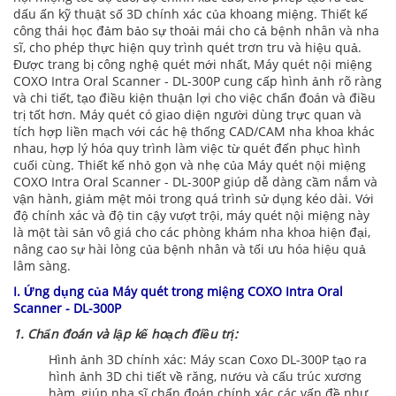
dấu ấn kỹ thuật số 3D chính xác của khoang miệng. Thiết kế
công thái học đảm bảo sự thoải mái cho cả bệnh nhân và nha
sĩ, cho phép thực hiện quy trình quét trơn tru và hiệu quả.
Được trang bị công nghệ quét mới nhất, Máy quét nội miệng
COXO Intra Oral Scanner - DL-300P cung cấp hình ảnh rõ ràng
và chi tiết, tạo điều kiện thuận lợi cho việc chẩn đoán và điều
trị tốt hơn. Máy quét có giao diện người dùng trực quan và
tích hợp liền mạch với các hệ thống CAD/CAM nha khoa khác
nhau, hợp lý hóa quy trình làm việc từ quét đến phục hình
cuối cùng. Thiết kế nhỏ gọn và nhẹ của Máy quét nội miệng
COXO Intra Oral Scanner - DL-300P giúp dễ dàng cầm nắm và
vận hành, giảm mệt mỏi trong quá trình sử dụng kéo dài. Với
độ chính xác và độ tin cậy vượt trội, máy quét nội miệng này
là một tài sản vô giá cho các phòng khám nha khoa hiện đại,
nâng cao sự hài lòng của bệnh nhân và tối ưu hóa hiệu quả
lâm sàng.
I. Ứng dụng của
Máy quét trong miệng COXO Intra Oral
Scanner - DL-300P
1. Chẩn đoán và lập kế hoạch điều trị:
Hình ảnh 3D chính xác: Máy scan Coxo DL-300P tạo ra
hình ảnh 3D chi tiết về răng, nướu và cấu trúc xương
hàm, giúp nha sĩ chẩn đoán chính xác các vấn đề như