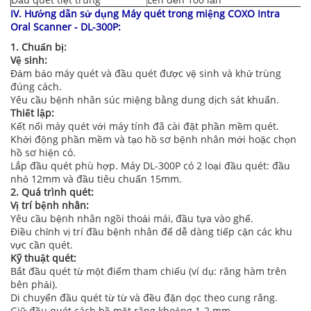
IV. Hướng dẫn sử dụng Máy quét trong miệng COXO Intra
Oral Scanner - DL-300P:
1. Chuẩn bị:
Vệ sinh:
Đảm bảo máy quét và đầu quét được vệ sinh và khử trùng
đúng cách.
Yêu cầu bệnh nhân súc miệng bằng dung dịch sát khuẩn.
Thiết lập:
Kết nối máy quét với máy tính đã cài đặt phần mềm quét.
Khởi động phần mềm và tạo hồ sơ bệnh nhân mới hoặc chọn
hồ sơ hiện có.
Lắp đầu quét phù hợp. Máy DL-300P có 2 loại đầu quét: đầu
nhỏ 12mm và đầu tiêu chuẩn 15mm.
2. Quá trình quét:
Vị trí bệnh nhân:
Yêu cầu bệnh nhân ngồi thoải mái, đầu tựa vào ghế.
Điều chỉnh vị trí đầu bệnh nhân để dễ dàng tiếp cận các khu
vực cần quét.
Kỹ thuật quét:
Bắt đầu quét từ một điểm tham chiếu (ví dụ: răng hàm trên
bên phải).
Di chuyển đầu quét từ từ và đều đặn dọc theo cung răng.
Giữ đầu quét cách bề mặt răng khoảng 1-2 mm.