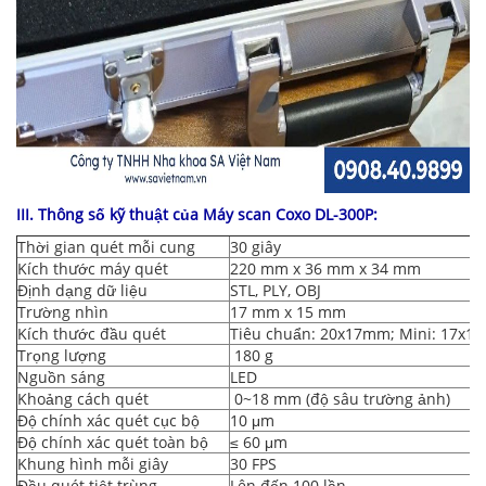
III. Thông số kỹ thuật của Máy scan Coxo DL-300P:
Thời gian quét mỗi cung
30 giây
Kích thước máy quét
220 mm x 36 mm x 34 mm
Định dạng dữ liệu
STL, PLY, OBJ
Trường nhìn
17 mm x 15 mm
Kích thước đầu quét
Tiêu chuẩn: 20x17mm; Mini: 17x1
Trọng lượng
180 g
Nguồn sáng
LED
Khoảng cách quét
0~18 mm (độ sâu trường ảnh)
Độ chính xác quét cục bộ
10 μm
Độ chính xác quét toàn bộ
≤ 60 μm
Khung hình mỗi giây
30 FPS
Đầu quét tiệt trùng
Lên đến 100 lần