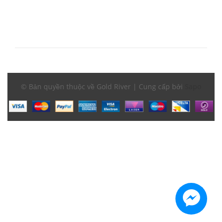
© Bản quyền thuộc về Gold River | Cung cấp bởi
Sapo