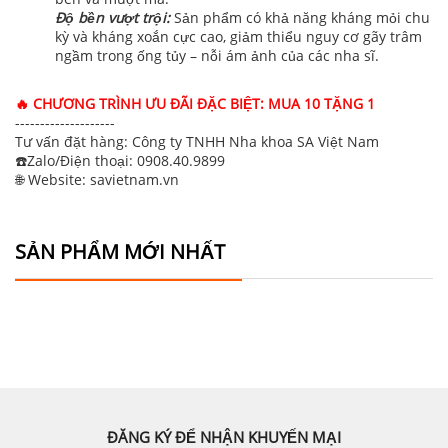
Độ bền vượt trội:
Sản phẩm có khả năng kháng mỏi chu
kỳ và kháng xoắn cực cao, giảm thiểu nguy cơ gãy trâm
ngầm trong ống tủy – nỗi ám ảnh của các nha sĩ.
🔥 CHƯƠNG TRÌNH ƯU ĐÃI ĐẶC BIỆT: MUA 10 TẶNG 1
--------------------
Tư vấn đặt hàng: Công ty TNHH Nha khoa SA Việt Nam
☎️Zalo/Điện thoại: 0908.40.9899
🌐 Website: savietnam.vn
SẢN PHẨM MỚI NHẤT
ĐĂNG KÝ ĐỂ NHẬN KHUYẾN MẠI