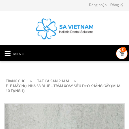
Đăng nhập
Đăng ký
0
MENU
TRANG CHỦ
TẤT CẢ SẢN PHẨM
FILE MÁY NỘI NHA S3 BLUE – TRÂM XOAY SIÊU DẺO KHÁNG GÃY (MUA
10 TẶNG 1)