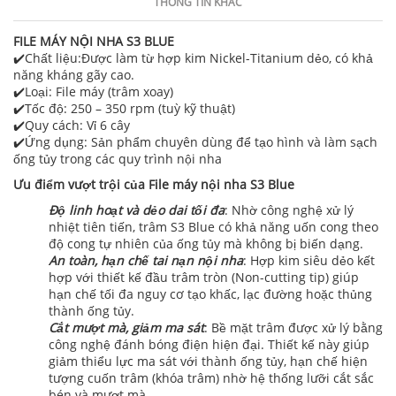
THÔNG TIN KHÁC
FILE MÁY NỘI NHA S3 BLUE
✔️Chất liệu:Được làm từ hợp kim Nickel-Titanium dẻo, có khả
năng kháng gãy cao.
✔️Loại: File máy (trâm xoay)
✔️Tốc độ: 250 – 350 rpm (tuỳ kỹ thuật)
✔️Quy cách: Vỉ 6 cây
✔️Ứng dụng: Sản phẩm chuyên dùng để tạo hình và làm sạch
ống tủy trong các quy trình nội nha
Ưu điểm vượt trội của File máy nội nha S3 Blue
Độ linh hoạt và dẻo dai tối đa
: Nhờ công nghệ xử lý
nhiệt tiên tiến, trâm S3 Blue có khả năng uốn cong theo
độ cong tự nhiên của ống tủy mà không bị biến dạng.
An toàn, hạn chế tai nạn nội nha
: Hợp kim siêu dẻo kết
hợp với thiết kế đầu trâm tròn (Non-cutting tip) giúp
hạn chế tối đa nguy cơ tạo khấc, lạc đường hoặc thủng
thành ống tủy.
Cắt mượt mà, giảm ma sát
: Bề mặt trâm được xử lý bằng
công nghệ đánh bóng điện hiện đại. Thiết kế này giúp
giảm thiểu lực ma sát với thành ống tủy, hạn chế hiện
tượng cuốn trâm (khóa trâm) nhờ hệ thống lưỡi cắt sắc
bén và mượt mà.