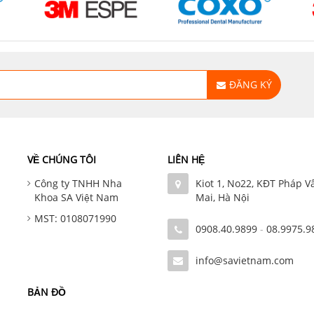
ĐĂNG KÝ
VỀ CHÚNG TÔI
LIÊN HỆ
Công ty TNHH Nha
Kiot 1, No22, KĐT Pháp V
Khoa SA Việt Nam
Mai, Hà Nội
MST: 0108071990
0908.40.9899
-
08.9975.9
info@savietnam.com
BẢN ĐỒ