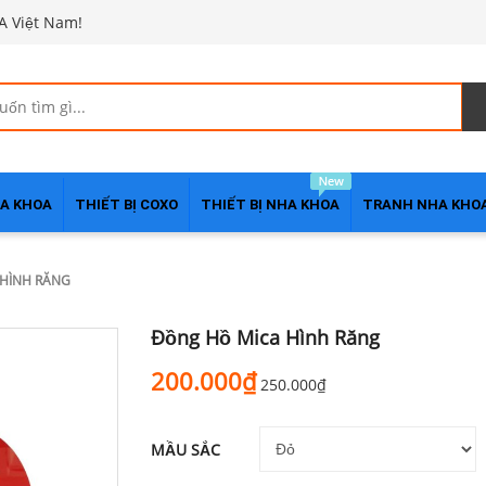
A Việt Nam!
HA KHOA
THIẾT BỊ COXO
THIẾT BỊ NHA KHOA
TRANH NHA KHO
HÌNH RĂNG
Đồng Hồ Mica Hình Răng
200.000₫
250.000₫
MẦU SẮC