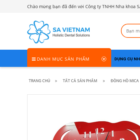
Chào mừng bạn đã đến với Công ty TNHH Nha khoa S
DANH MỤC SẢN PHẨM
DỤNG CỤ N
TRANG CHỦ
TẤT CẢ SẢN PHẨM
ĐỒNG HỒ MICA 