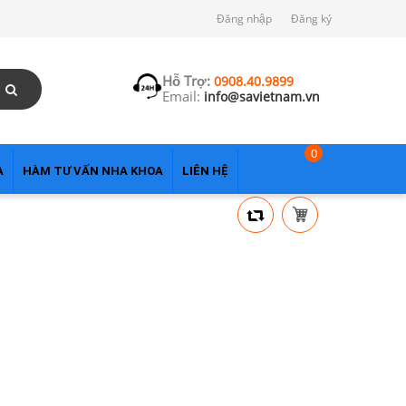
Đăng nhập
Đăng ký
Hỗ Trợ:
0908.40.9899
Email:
info@savietnam.vn
0
A
HÀM TƯ VẤN NHA KHOA
LIÊN HỆ