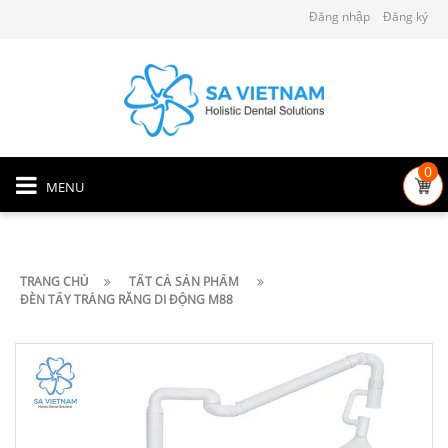
Đăng nhập
Đăng ký
0
MENU
TRANG CHỦ
TẤT CẢ SẢN PHẨM
ĐÈN TẨY TRẮNG RĂNG DI ĐỘNG M88