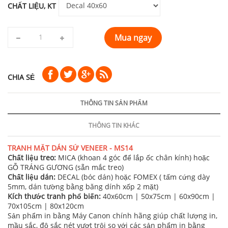
CHẤT LIỆU, KT
Mua ngay
CHIA SẺ
THÔNG TIN SẢN PHẨM
THÔNG TIN KHÁC
TRANH MẶT DÁN SỨ VENEER - MS14
Chất liệu treo:
MICA (khoan 4 góc để lắp ốc chân kính) hoặc
GỖ TRÁNG GƯƠNG (sẵn mắc treo)
Chất liệu dán:
DECAL (bóc dán) hoặc FOMEX ( tấm cứng dày
5mm, dán tường bằng băng dính xốp 2 mặt)
Kích thước tranh phổ biến:
40x60cm | 50x75cm | 60x90cm |
70x105cm | 80x120cm
Sản phẩm in bằng Máy Canon chính hãng giúp chất lượng in,
mầu sắc, độ sắc nét vượt trội so với các sản phẩm in bằng