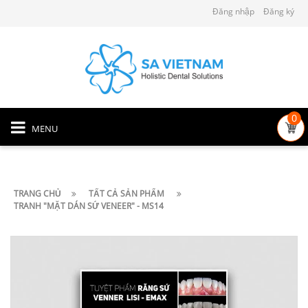
Đăng nhập
Đăng ký
0
MENU
TRANG CHỦ
TẤT CẢ SẢN PHẨM
TRANH "MẶT DÁN SỨ VENEER" - MS14