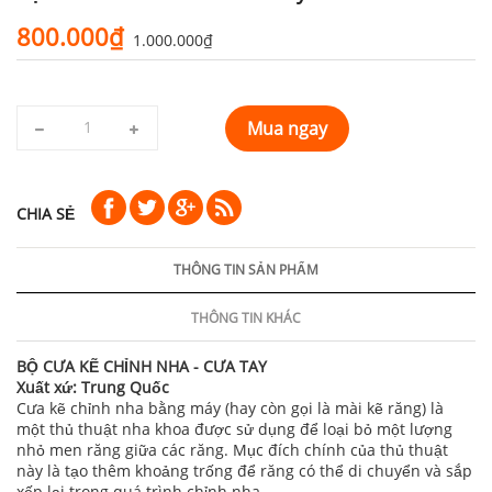
800.000₫
1.000.000₫
Mua ngay
CHIA SẺ
THÔNG TIN SẢN PHẨM
THÔNG TIN KHÁC
BỘ CƯA KẼ CHỈNH NHA - CƯA TAY
Xuất xứ: Trung Quốc
Cưa kẽ chỉnh nha bằng máy (hay còn gọi là mài kẽ răng) là
một thủ thuật nha khoa được sử dụng để loại bỏ một lượng
nhỏ men răng giữa các răng. Mục đích chính của thủ thuật
này là tạo thêm khoảng trống để răng có thể di chuyển và sắp
xếp lại trong quá trình chỉnh nha.