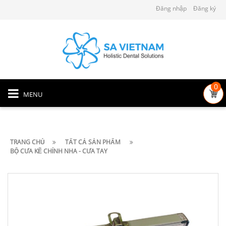
Đăng nhập
Đăng ký
0
MENU
TRANG CHỦ
TẤT CẢ SẢN PHẨM
BỘ CƯA KẼ CHỈNH NHA - CƯA TAY