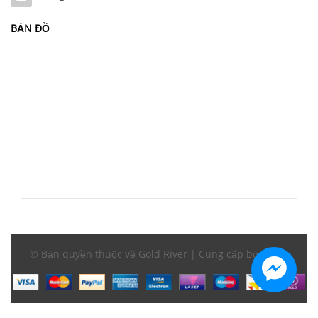
BẢN ĐỒ
© Bản quyền thuộc về Gold River | Cung cấp bởi
Sapo