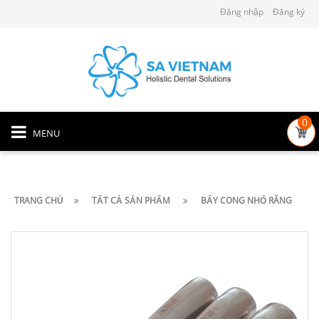
Đăng nhập
Đăng ký
0
MENU
TRANG CHỦ
TẤT CẢ SẢN PHẨM
BẨY CONG NHỔ RĂNG